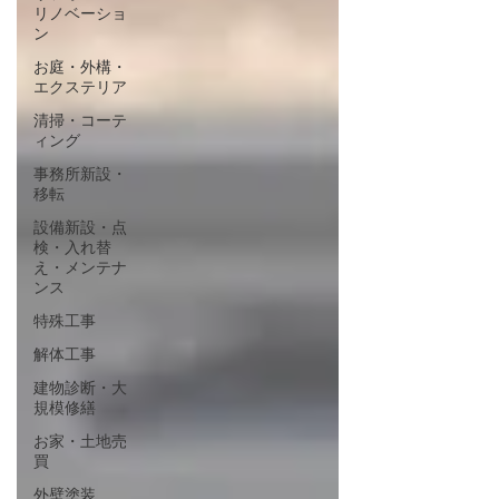
リノベーショ
ン
お庭・外構・
エクステリア
清掃・コーテ
ィング
事務所新設・
移転
設備新設・点
検・入れ替
え・メンテナ
ンス
特殊工事
解体工事
建物診断・大
規模修繕
お家・土地売
買
外壁塗装