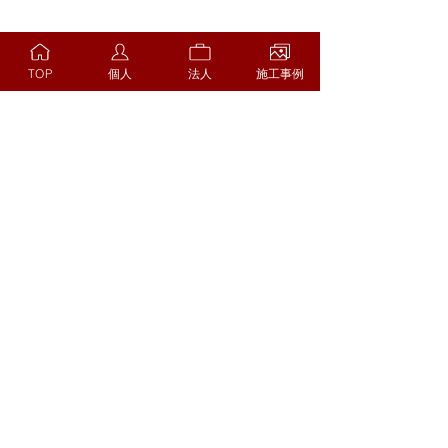
TOP
個人
法人
施工事例
コメント
コメントを追加…
鍛冶工事例(No.10)