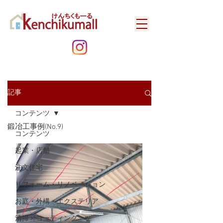
記事
コンテンツ
鍛冶工事例(No.9)
コンテンツ
起業・店舗
注文住宅
リフォーム・リノベーション
お庭・外構・エクステリア
清掃・コーティング