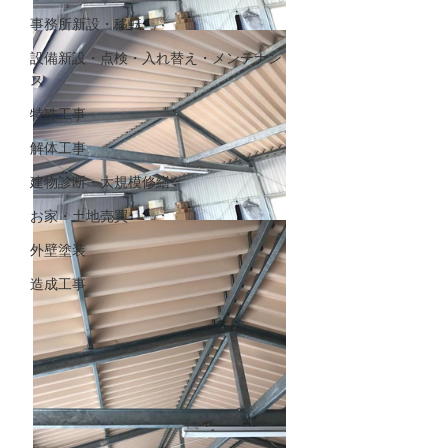
事務所新設・移転
設備新設・点検・入れ替え・メンテナン
ス
特殊工事
解体工事
建物診断・大規模修繕
お家・土地売買
外壁塗装
造成工事