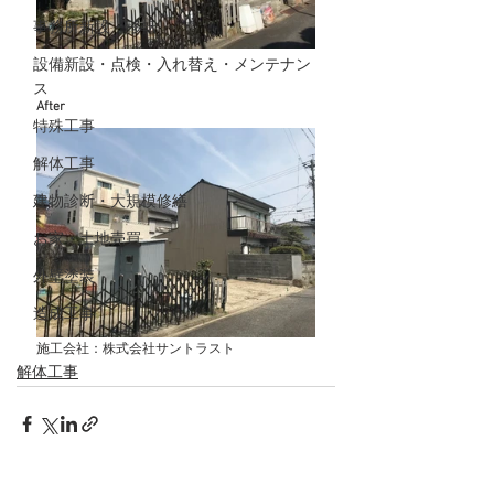
事務所新設・移転
設備新設・点検・入れ替え・メンテナン
ス
After
特殊工事
解体工事
建物診断・大規模修繕
お家・土地売買
外壁塗装
造成工事
施工会社：株式会社サントラスト
解体工事