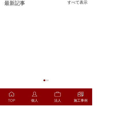
すべて表示
最新記事
TOP
個人
法人
施工事例
コメント
解体工事例(No.3)
解体工事例(No.5)
コメントを追加…