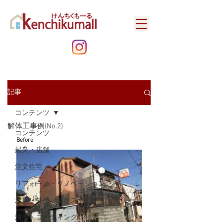
記事
コンテンツ
解体工事例(No.2)
コンテンツ
Before
起業・店舗
注文住宅
リフォーム・リノベーション
お庭・外構・エクステリア
清掃・コーティング